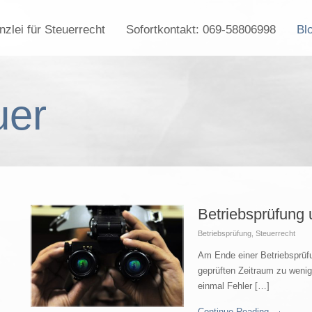
zlei für Steuerrecht
Sofortkontakt: 069-58806998
Bl
uer
Betriebsprüfung
Betriebsprüfung
,
Steuerrecht
Am Ende einer Betriebsprüfun
geprüften Zeitraum zu wenig
einmal Fehler […]
Continue Reading