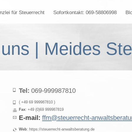
zlei für Steuerrecht
Sofortkontakt: 069-58806998
Bl
 uns | Meides St
Tel:
069-999987810
( +49 69 999987810 )
Fax
: +49 (0)69 999987819
E-mail:
ffm@steuerrecht-anwaltsberatu
Web
: https://steuerrecht-anwaltsberatung.de